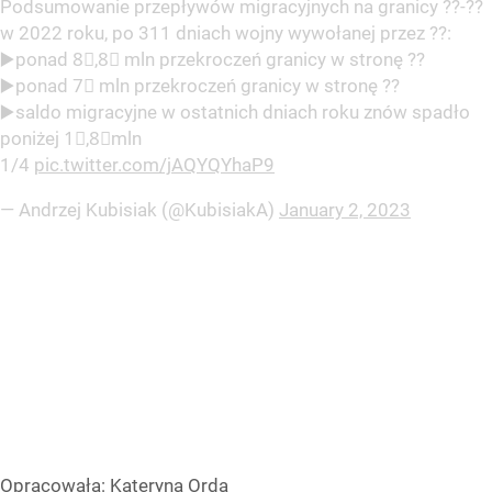
Podsumowanie przepływów migracyjnych na granicy ??-??
w 2022 roku, po 311 dniach wojny wywołanej przez ??:
▶️ponad 8⃣,8⃣ mln przekroczeń granicy w stronę ??
▶️ponad 7⃣ mln przekroczeń granicy w stronę ??
▶️saldo migracyjne w ostatnich dniach roku znów spadło
poniżej 1⃣,8⃣mln
1/4
pic.twitter.com/jAQYQYhaP9
— Andrzej Kubisiak (@KubisiakA)
January 2, 2023
Opracowała:
Kateryna Orda