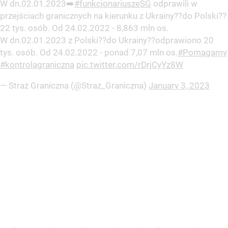
W dn.02.01.2023➡️
#funkcjonariuszeSG
odprawili w
przejściach granicznych na kierunku z Ukrainy??do Polski??
22 tys. osób. Od 24.02.2022 - 8,863 mln os.
W dn.02.01.2023 z Polski??do Ukrainy??odprawiono 20
tys. osób. Od 24.02.2022 - ponad 7,07 mln os.
#Pomagamy
#kontrolagraniczna
pic.twitter.com/rDrjCyYz8W
— Straż Graniczna (@Straz_Graniczna)
January 3, 2023