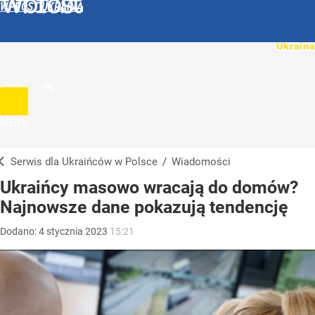
WPROST UKRAINA
UA
PL
MENU
Serwis dla Ukraińców w Polsce
/
Wiadomości
Ukraińcy masowo wracają do domów?
Najnowsze dane pokazują tendencję
Dodano:
4
stycznia
2023
15:21