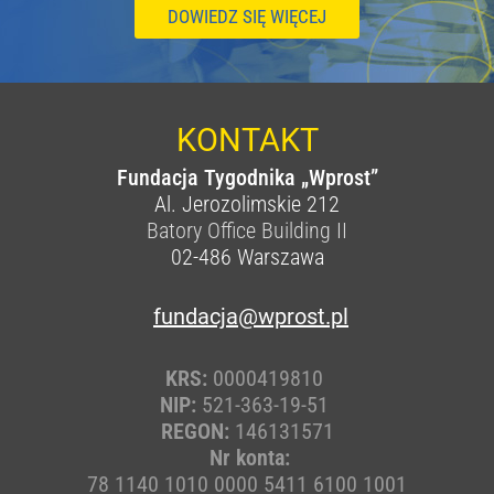
DOWIEDZ SIĘ WIĘCEJ
KONTAKT
Fundacja Tygodnika „Wprost”
Al. Jerozolimskie 212
Batory Office Building II
02-486
Warszawa
fundacja@wprost.pl
KRS:
0000419810
NIP:
521-363-19-51
REGON:
146131571
Nr konta:
78 1140 1010 0000 5411 6100 1001