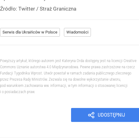
Źródło:
Twitter
/
Straż Graniczna
Serwis dla Ukraińców w Polsce
Wiadomości
Powyższy artykuł, którego autorem jest Kateryna Orda dostępny jest na licencji Creative
Commons Uznanie autorstwa 4.0 Międzynarodowa. Pewne prawa zastrzeżone na rzecz
Fundacji Tygodnika Wprost. Utwór powstał w ramach zadania publicznego zleconego
przez Prezesa Rady Ministrów. Zezwala się na dowolne wykorzystanie utworu,
pod warunkiem zachowania ww. informacji, w tym informacji o stosowanej licencji
i o posiadaczach praw.
UDOSTĘPNIJ