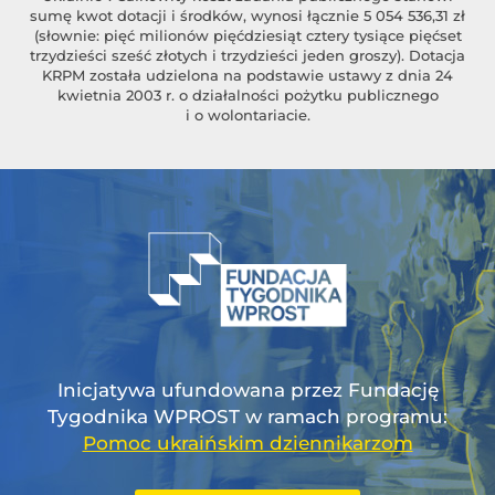
sumę kwot dotacji i środków, wynosi łącznie 5 054 536,31 zł
(słownie: pięć milionów pięćdziesiąt cztery tysiące pięćset
trzydzieści sześć złotych i trzydzieści jeden groszy). Dotacja
KRPM została udzielona na podstawie ustawy z dnia 24
kwietnia 2003 r. o działalności pożytku publicznego
i o wolontariacie.
Inicjatywa ufundowana przez Fundację
Tygodnika WPROST w ramach programu:
Pomoc ukraińskim dziennikarzom