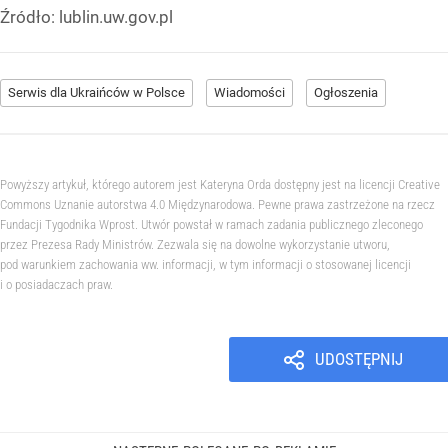
Źródło:
lublin.uw.gov.pl
Serwis dla Ukraińców w Polsce
Wiadomości
Ogłoszenia
Powyższy artykuł, którego autorem jest Kateryna Orda dostępny jest na licencji Creative
Commons Uznanie autorstwa 4.0 Międzynarodowa. Pewne prawa zastrzeżone na rzecz
Fundacji Tygodnika Wprost. Utwór powstał w ramach zadania publicznego zleconego
przez Prezesa Rady Ministrów. Zezwala się na dowolne wykorzystanie utworu,
pod warunkiem zachowania ww. informacji, w tym informacji o stosowanej licencji
i o posiadaczach praw.
UDOSTĘPNIJ