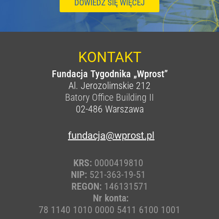
DOWIEDZ SIĘ WIĘCEJ
KONTAKT
Fundacja Tygodnika „Wprost”
Al. Jerozolimskie 212
Batory Office Building II
02-486
Warszawa
fundacja@wprost.pl
KRS:
0000419810
NIP:
521-363-19-51
REGON:
146131571
Nr konta:
78 1140 1010 0000 5411 6100 1001