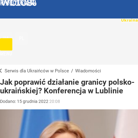
WPROST UKRAINA
UA
PL
MENU
Serwis dla Ukraińców w Polsce
/
Wiadomości
Jak poprawić działanie granicy polsko-
ukraińskiej? Konferencja w Lublinie
Dodano:
15
grudnia
2022
20:08