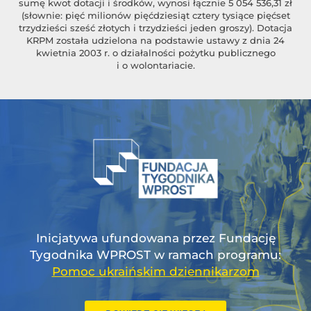
sumę kwot dotacji i środków, wynosi łącznie 5 054 536,31 zł
(słownie: pięć milionów pięćdziesiąt cztery tysiące pięćset
trzydzieści sześć złotych i trzydzieści jeden groszy). Dotacja
KRPM została udzielona na podstawie ustawy z dnia 24
kwietnia 2003 r. o działalności pożytku publicznego
i o wolontariacie.
Inicjatywa ufundowana przez Fundację
Tygodnika WPROST w ramach programu:
Pomoc ukraińskim dziennikarzom