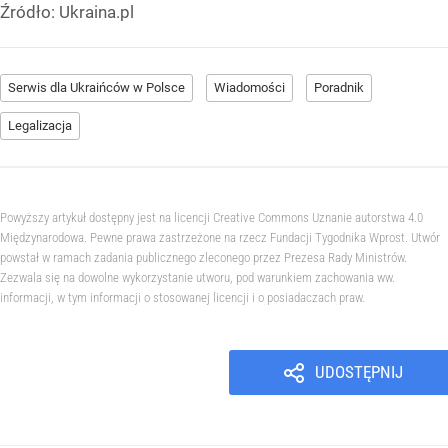
Źródło:
Ukraina.pl
Serwis dla Ukraińców w Polsce
Wiadomości
Poradnik
Legalizacja
Powyższy artykuł dostępny jest na licencji Creative Commons Uznanie autorstwa 4.0
Międzynarodowa. Pewne prawa zastrzeżone na rzecz Fundacji Tygodnika Wprost. Utwór
powstał w ramach zadania publicznego zleconego przez Prezesa Rady Ministrów.
Zezwala się na dowolne wykorzystanie utworu, pod warunkiem zachowania ww.
informacji, w tym informacji o stosowanej licencji i o posiadaczach praw.
UDOSTĘPNIJ