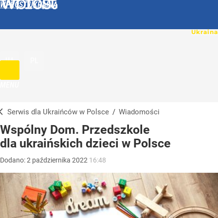
WPROST UKRAINA
UA
PL
MENU
Serwis dla Ukraińców w Polsce
/
Wiadomości
Wspólny Dom. Przedszkole
dla ukraińskich dzieci w Polsce
Dodano:
2
października
2022
16:48