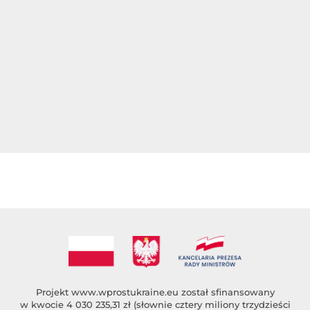
Projekt
www.wprostukraine.eu
został sfinansowany
w kwocie 4 030 235,31 zł (słownie cztery miliony trzydzieści