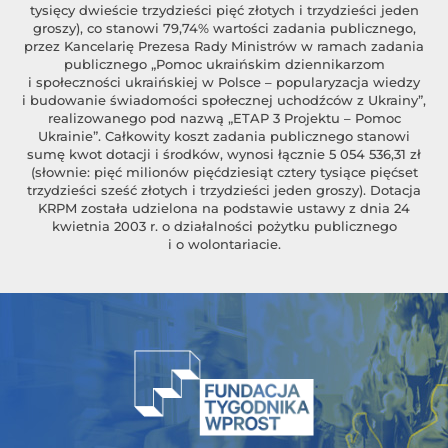
tysięcy dwieście trzydzieści pięć złotych i trzydzieści jeden
groszy), co stanowi 79,74% wartości zadania publicznego,
przez Kancelarię Prezesa Rady Ministrów w ramach zadania
publicznego „Pomoc ukraińskim dziennikarzom
i społeczności ukraińskiej w Polsce – popularyzacja wiedzy
i budowanie świadomości społecznej uchodźców z Ukrainy”,
realizowanego pod nazwą „ETAP 3 Projektu – Pomoc
Ukrainie”. Całkowity koszt zadania publicznego stanowi
sumę kwot dotacji i środków, wynosi łącznie 5 054 536,31 zł
(słownie: pięć milionów pięćdziesiąt cztery tysiące pięćset
trzydzieści sześć złotych i trzydzieści jeden groszy). Dotacja
KRPM została udzielona na podstawie ustawy z dnia 24
kwietnia 2003 r. o działalności pożytku publicznego
i o wolontariacie.