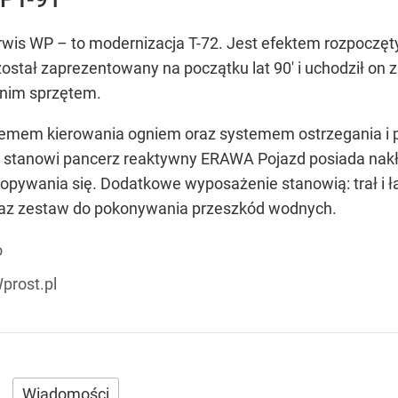
rwis WP – to modernizacja T-72. Jest efektem rozpoczęt
ostał zaprezentowany na początku lat 90' i uchodził on
dnim sprzętem.
stemem kierowania ogniem oraz systemem ostrzegania i 
gi stanowi pancerz reaktywny ERAWA Pojazd posiada nakł
ywania się. Dodatkowe wyposażenie stanowią: trał i ła
az zestaw do pokonywania przeszkód wodnych.
o
prost.pl
Wiadomości