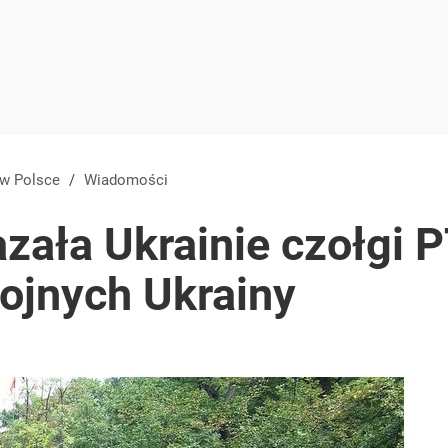
 w Polsce
/
Wiadomości
zała Ukrainie czołgi P
brojnych Ukrainy