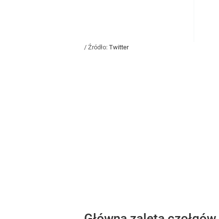
/ Źródło:
Twitter
Główna zaleta czołgów