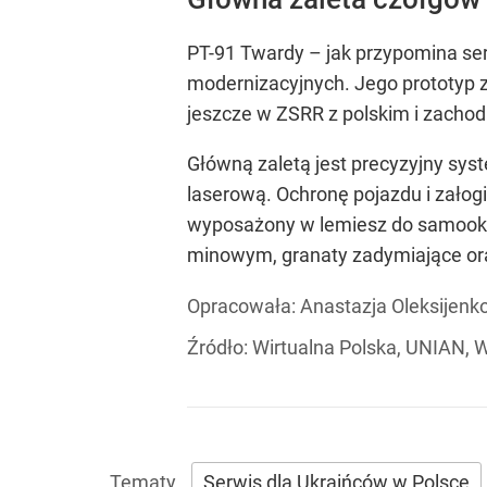
PT-91 Twardy – jak przypomina se
modernizacyjnych. Jego prototyp z
jeszcze w ZSRR z polskim i zacho
Główną zaletą jest precyzyjny sy
laserową. Ochronę pojazdu i zało
wyposażony w lemiesz do samookop
minowym, granaty zadymiające or
Opracowała:
Anastazja Oleksijenk
Źródło:
Wirtualna Polska, UNIAN, W
Serwis dla Ukraińców w Polsce