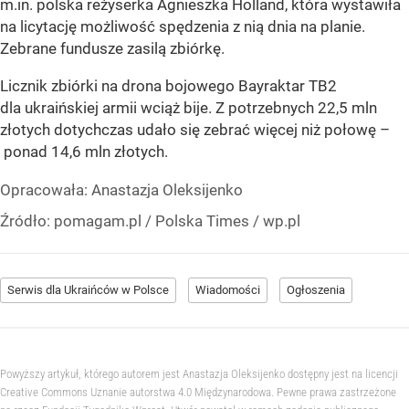
m.in. polska reżyserka Agnieszka Holland, która wystawiła
na licytację możliwość spędzenia z nią dnia na planie.
Zebrane fundusze zasilą zbiórkę.
Licznik zbiórki na drona bojowego Bayraktar TB2
dla ukraińskiej armii wciąż bije. Z potrzebnych 22,5 mln
złotych dotychczas udało się zebrać więcej niż połowę –
ponad 14,6 mln złotych.
Opracowała:
Anastazja Oleksijenko
Źródło:
pomagam.pl / Polska Times / wp.pl
Serwis dla Ukraińców w Polsce
Wiadomości
Ogłoszenia
Powyższy artykuł, którego autorem jest Anastazja Oleksijenko dostępny jest na licencji
Creative Commons Uznanie autorstwa 4.0 Międzynarodowa. Pewne prawa zastrzeżone