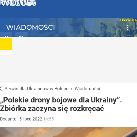
WPROST UKRAINA
WIADOMOŚCI
UA
PL
MENU
Serwis dla Ukraińców w Polsce
/
Wiadomości
„Polskie drony bojowe dla Ukrainy”.
Zbiórka zaczyna się rozkręcać
Dodano:
15
lipca
2022
14:55