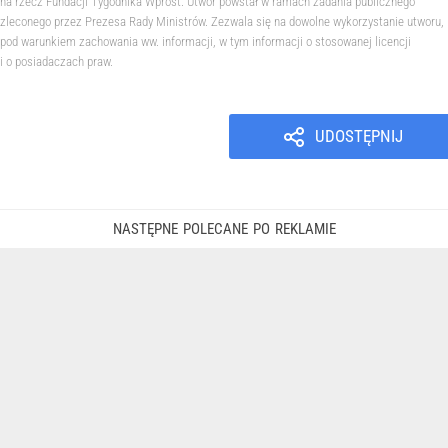
na rzecz Fundacji Tygodnika Wprost. Utwór powstał w ramach zadania publicznego
zleconego przez Prezesa Rady Ministrów. Zezwala się na dowolne wykorzystanie utworu,
pod warunkiem zachowania ww. informacji, w tym informacji o stosowanej licencji
i o posiadaczach praw.
UDOSTĘPNIJ