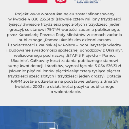
Projekt
www.wprostukraine.eu
został sfinansowany
w kwocie 4 030 235,31 zł (słownie cztery miliony trzydzieści
tysięcy dwieście trzydzieści pięć złotych i trzydzieści jeden
groszy), co stanowi 79,74% wartości zadania publicznego,
przez Kancelarię Prezesa Rady Ministrów w ramach zadania
publicznego „Pomoc ukraińskim dziennikarzom
i społeczności ukraińskiej w Polsce – popularyzacja wiedzy
i budowanie świadomości społecznej uchodźców z Ukrainy”,
realizowanego pod nazwą „ETAP 3 Projektu – Pomoc
Ukrainie”. Całkowity koszt zadania publicznego stanowi
sumę kwot dotacji i środków, wynosi łącznie 5 054 536,31 zł
(słownie: pięć milionów pięćdziesiąt cztery tysiące pięćset
trzydzieści sześć złotych i trzydzieści jeden groszy). Dotacja
KRPM została udzielona na podstawie ustawy z dnia 24
kwietnia 2003 r. o działalności pożytku publicznego
i o wolontariacie.