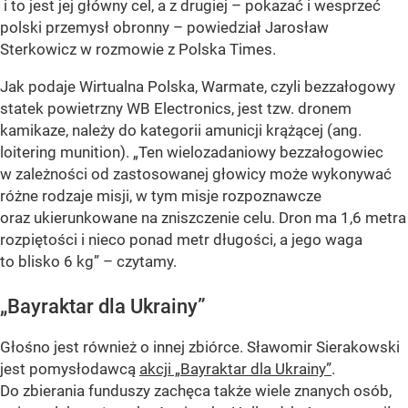
i to jest jej główny cel, a z drugiej – pokazać i wesprzeć
polski przemysł obronny – powiedział Jarosław
Sterkowicz w rozmowie z Polska Times.
Jak podaje Wirtualna Polska, Warmate, czyli bezzałogowy
statek powietrzny WB Electronics, jest tzw. dronem
kamikaze, należy do kategorii amunicji krążącej (ang.
loitering munition). „Ten wielozadaniowy bezzałogowiec
w zależności od zastosowanej głowicy może wykonywać
różne rodzaje misji, w tym misje rozpoznawcze
oraz ukierunkowane na zniszczenie celu. Dron ma 1,6 metra
rozpiętości i nieco ponad metr długości, a jego waga
to blisko 6 kg” – czytamy.
„Bayraktar dla Ukrainy”
Głośno jest również o innej zbiórce. Sławomir Sierakowski
jest pomysłodawcą
akcji „Bayraktar dla Ukrainy”
.
Do zbierania funduszy zachęca także wiele znanych osób,