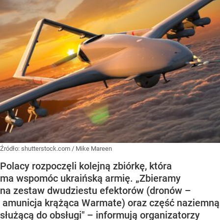
Źródło:
shutterstock.com / Mike Mareen
Polacy rozpoczęli kolejną zbiórkę, która
ma wspomóc ukraińską armię. „Zbieramy
na zestaw dwudziestu efektorów (dronów –
amunicja krążąca Warmate) oraz część naziemną
służącą do obsługi" – informują organizatorzy