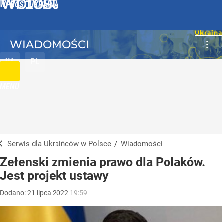
WPROST UKRAINA
WIADOMOŚCI
UA
PL
MENU
Serwis dla Ukraińców w Polsce
/
Wiadomości
Zełenski zmienia prawo dla Polaków.
Jest projekt ustawy
Dodano:
21
lipca
2022
19:59