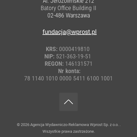
Al. Jerozolimskie 212
Batory Office Building II
02-486
Warszawa
fundacja@wprost.pl
KRS:
0000419810
NIP:
521-363-19-51
REGON:
146131571
Nr konta:
78 1140 1010 0000 5411 6100 1001
© 2026
Agencja Wydawniczo-Reklamowa Wprost Sp. z o.o.
.
Wszystkie prawa zastrzeżone.