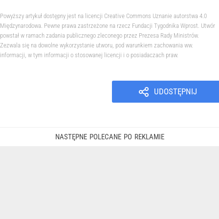
Powyższy artykuł dostępny jest na licencji Creative Commons Uznanie autorstwa 4.0
Międzynarodowa. Pewne prawa zastrzeżone na rzecz Fundacji Tygodnika Wprost. Utwór
powstał w ramach zadania publicznego zleconego przez Prezesa Rady Ministrów.
Zezwala się na dowolne wykorzystanie utworu, pod warunkiem zachowania ww.
informacji, w tym informacji o stosowanej licencji i o posiadaczach praw.
UDOSTĘPNIJ