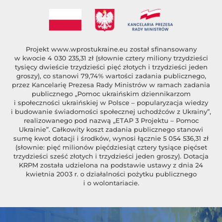
Projekt
www.wprostukraine.eu
został sfinansowany
w kwocie 4 030 235,31 zł (słownie cztery miliony trzydzieści
tysięcy dwieście trzydzieści pięć złotych i trzydzieści jeden
groszy), co stanowi 79,74% wartości zadania publicznego,
przez Kancelarię Prezesa Rady Ministrów w ramach zadania
publicznego „Pomoc ukraińskim dziennikarzom
i społeczności ukraińskiej w Polsce – popularyzacja wiedzy
i budowanie świadomości społecznej uchodźców z Ukrainy”,
realizowanego pod nazwą „ETAP 3 Projektu – Pomoc
Ukrainie”. Całkowity koszt zadania publicznego stanowi
sumę kwot dotacji i środków, wynosi łącznie 5 054 536,31 zł
(słownie: pięć milionów pięćdziesiąt cztery tysiące pięćset
trzydzieści sześć złotych i trzydzieści jeden groszy). Dotacja
KRPM została udzielona na podstawie ustawy z dnia 24
kwietnia 2003 r. o działalności pożytku publicznego
i o wolontariacie.