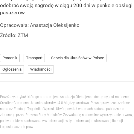
odebrać swoją nagrodę w ciągu 200 dni w punkcie obsługi
pasażerów.
Opracowała:
Anastazja Oleksijenko
Źródło:
ZTM
Poradnik
Transport
Serwis dla Ukraińców w Polsce
Ogłoszenia
Wiadomości
Powyższy artykuł, którego autorem jest Anastazja Oleksijenko dostępny jest na licencji
Creative Commons Uznanie autorstwa 4.0 Międzynarodowa. Pewne prawa zastrzeżone
na rzecz Fundacji Tygodnika Wprost. Utwór powstał w ramach zadania publicznego
zleconego przez Prezesa Rady Ministrów. Zezwala się na dowolne wykorzystanie utworu,
pod warunkiem zachowania ww. informacji, w tym informacji o stosowanej licencji
i o posiadaczach praw.