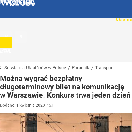
WPROST UKRAINA
UA
PL
MENU
Serwis dla Ukraińców w Polsce
/
Poradnik
/
Transport
Można wygrać bezpłatny
długoterminowy bilet na komunikację
w Warszawie. Konkurs trwa jeden dzień
Dodano:
1
kwietnia
2023
7:21