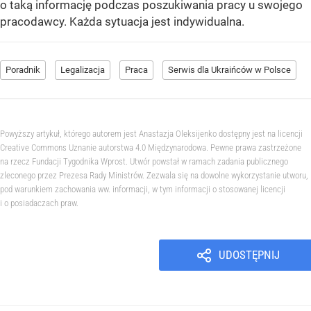
o taką informację podczas poszukiwania pracy u swojego
pracodawcy. Każda sytuacja jest indywidualna.
Poradnik
Legalizacja
Praca
Serwis dla Ukraińców w Polsce
Powyższy artykuł, którego autorem jest Anastazja Oleksijenko dostępny jest na licencji
Creative Commons Uznanie autorstwa 4.0 Międzynarodowa. Pewne prawa zastrzeżone
na rzecz Fundacji Tygodnika Wprost. Utwór powstał w ramach zadania publicznego
zleconego przez Prezesa Rady Ministrów. Zezwala się na dowolne wykorzystanie utworu,
pod warunkiem zachowania ww. informacji, w tym informacji o stosowanej licencji
i o posiadaczach praw.
UDOSTĘPNIJ