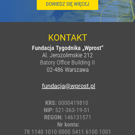
DOWIEDZ SIĘ WIĘCEJ
KONTAKT
Fundacja Tygodnika „Wprost”
Al. Jerozolimskie 212
Batory Office Building II
02-486
Warszawa
fundacja@wprost.pl
KRS:
0000419810
NIP:
521-363-19-51
REGON:
146131571
Nr konta:
78 1140 1010 0000 5411 6100 1001