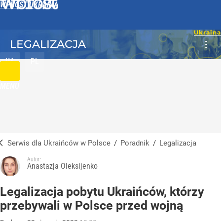
WPROST UKRAINA
LEGALIZACJA
UA
PL
MENU
Serwis dla Ukraińców w Polsce
/
Poradnik
/
Legalizacja
Autor:
Anastazja Oleksijenko
Legalizacja pobytu Ukraińców, którzy
przebywali w Polsce przed wojną