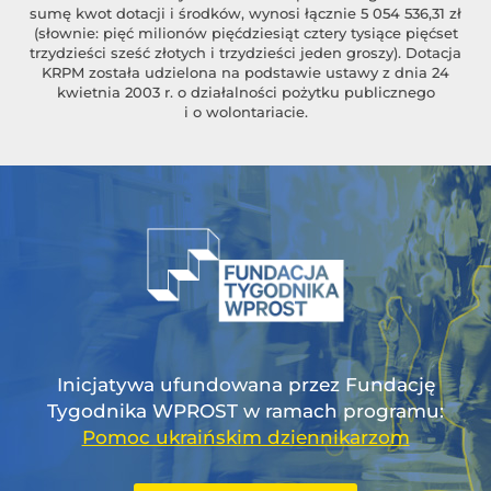
sumę kwot dotacji i środków, wynosi łącznie 5 054 536,31 zł
(słownie: pięć milionów pięćdziesiąt cztery tysiące pięćset
trzydzieści sześć złotych i trzydzieści jeden groszy). Dotacja
KRPM została udzielona na podstawie ustawy z dnia 24
kwietnia 2003 r. o działalności pożytku publicznego
i o wolontariacie.
Inicjatywa ufundowana przez Fundację
Tygodnika WPROST w ramach programu:
Pomoc ukraińskim dziennikarzom