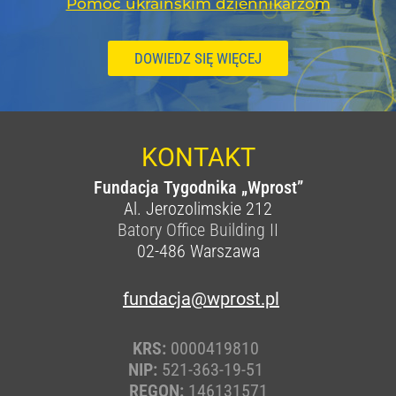
Pomoc ukraińskim dziennikarzom
DOWIEDZ SIĘ WIĘCEJ
KONTAKT
Fundacja Tygodnika „Wprost”
Al. Jerozolimskie 212
Batory Office Building II
02-486
Warszawa
fundacja@wprost.pl
KRS:
0000419810
NIP:
521-363-19-51
REGON:
146131571