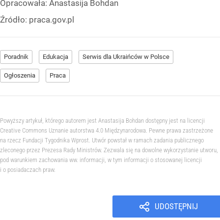
Opracowała:
Anastasija Bohdan
Źródło:
praca.gov.pl
Poradnik
Edukacja
Serwis dla Ukraińców w Polsce
Ogłoszenia
Praca
Powyższy artykuł, którego autorem jest Anastasija Bohdan dostępny jest na licencji
Creative Commons Uznanie autorstwa 4.0 Międzynarodowa. Pewne prawa zastrzeżone
na rzecz Fundacji Tygodnika Wprost. Utwór powstał w ramach zadania publicznego
zleconego przez Prezesa Rady Ministrów. Zezwala się na dowolne wykorzystanie utworu,
pod warunkiem zachowania ww. informacji, w tym informacji o stosowanej licencji
i o posiadaczach praw.
UDOSTĘPNIJ