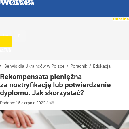
WPROST UKRAINA
UA
PL
MENU
Serwis dla Ukraińców w Polsce
/
Poradnik
/
Edukacja
Rekompensata pieniężna
za nostryfikację lub potwierdzenie
dyplomu. Jak skorzystać?
Dodano:
15
sierpnia
2022
8:48