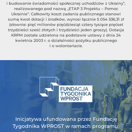
i budowanie świadomości społecznej uchodźców z Ukrainy”,
realizowanego pod nazwą „ETAP 3 Projektu – Pomoc
Ukrainie”. Całkowity koszt zadania publicznego stanowi
sumę kwot dotacji i środków, wynosi łącznie 5 054 536,31 zł
(słownie: pięć milionów pięćdziesiąt cztery tysiące pięćset
trzydzieści sześć złotych i trzydzieści jeden groszy). Dotacja
KRPM została udzielona na podstawie ustawy z dnia 24
kwietnia 2003 r. o działalności pożytku publicznego
i o wolontariacie.
Inicjatywa ufundowana przez Fundację
Tygodnika WPROST w ramach programu: