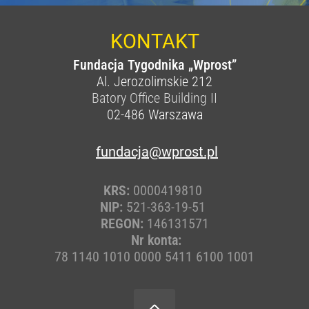
KONTAKT
Fundacja Tygodnika „Wprost”
Al. Jerozolimskie 212
Batory Office Building II
02-486
Warszawa
fundacja@wprost.pl
KRS:
0000419810
NIP:
521-363-19-51
REGON:
146131571
Nr konta:
78 1140 1010 0000 5411 6100 1001