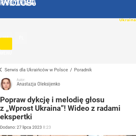
WPROST UKRAINA
UA
PL
MENU
Serwis dla Ukraińców w Polsce
/
Poradnik
Autor:
Anastazja Oleksijenko
Popraw dykcję i melodię głosu
z „Wprost Ukraina”! Wideo z radami
ekspertki
Dodano:
27
lipca
2023
8:23