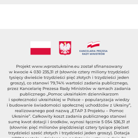
Projekt
www.wprostukraine.eu
został sfinansowany
w kwocie 4 030 235,31 zł (słownie cztery miliony trzydzieści
tysięcy dwieście trzydzieści pięć złotych i trzydzieści jeden
groszy), co stanowi 79,74% wartości zadania publicznego,
przez Kancelarię Prezesa Rady Ministrów w ramach zadania
publicznego „Pomoc ukraińskim dziennikarzom
i społeczności ukraińskiej w Polsce – popularyzacja wiedzy
i budowanie świadomości społecznej uchodźców z Ukrainy”,
realizowanego pod nazwą „ETAP 3 Projektu – Pomoc
Ukrainie”. Całkowity koszt zadania publicznego stanowi
sumę kwot dotacji i środków, wynosi łącznie 5 054 536,31 zł
(słownie: pięć milionów pięćdziesiąt cztery tysiące pięćset
trzydzieści sześć złotych i trzydzieści jeden groszy). Dotacja