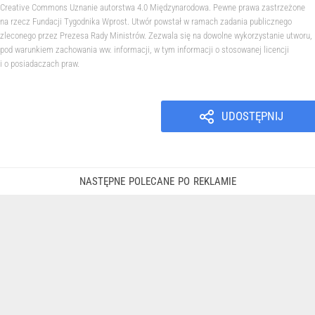
Creative Commons Uznanie autorstwa 4.0 Międzynarodowa. Pewne prawa zastrzeżone
na rzecz Fundacji Tygodnika Wprost. Utwór powstał w ramach zadania publicznego
zleconego przez Prezesa Rady Ministrów. Zezwala się na dowolne wykorzystanie utworu,
pod warunkiem zachowania ww. informacji, w tym informacji o stosowanej licencji
i o posiadaczach praw.
UDOSTĘPNIJ