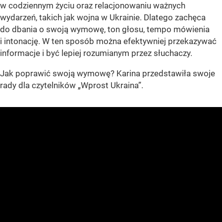
w codziennym życiu oraz relacjonowaniu ważnych
wydarzeń, takich jak wojna w Ukrainie. Dlatego zachęca
do dbania o swoją wymowę, ton głosu, tempo mówienia
i intonację. W ten sposób można efektywniej przekazywać
informacje i być lepiej rozumianym przez słuchaczy.
Jak poprawić swoją wymowę? Karina przedstawiła swoje
rady dla czytelników „Wprost Ukraina”.