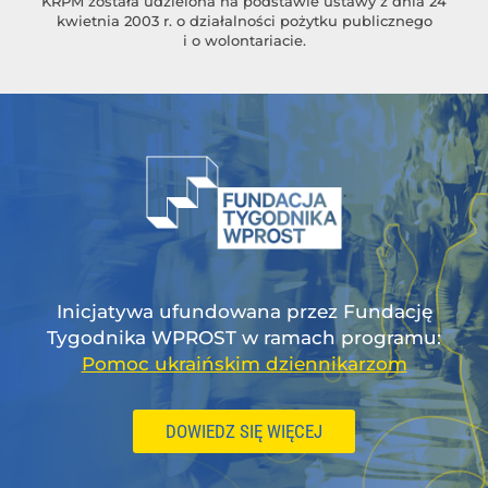
KRPM została udzielona na podstawie ustawy z dnia 24
kwietnia 2003 r. o działalności pożytku publicznego
i o wolontariacie.
Inicjatywa ufundowana przez Fundację
Tygodnika WPROST w ramach programu:
Pomoc ukraińskim dziennikarzom
DOWIEDZ SIĘ WIĘCEJ