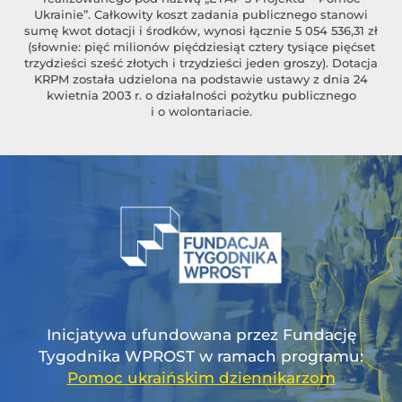
Ukrainie”. Całkowity koszt zadania publicznego stanowi
sumę kwot dotacji i środków, wynosi łącznie 5 054 536,31 zł
(słownie: pięć milionów pięćdziesiąt cztery tysiące pięćset
trzydzieści sześć złotych i trzydzieści jeden groszy). Dotacja
KRPM została udzielona na podstawie ustawy z dnia 24
kwietnia 2003 r. o działalności pożytku publicznego
i o wolontariacie.
Inicjatywa ufundowana przez Fundację
Tygodnika WPROST w ramach programu:
Pomoc ukraińskim dziennikarzom