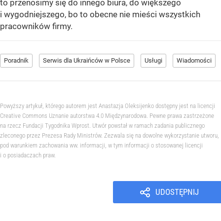
to przenosimy się do innego biura, do większego
i wygodniejszego, bo to obecne nie mieści wszystkich
pracowników firmy.
Poradnik
Serwis dla Ukraińców w Polsce
Usługi
Wiadomości
Powyższy artykuł, którego autorem jest Anastazja Oleksijenko dostępny jest na licencji
Creative Commons Uznanie autorstwa 4.0 Międzynarodowa. Pewne prawa zastrzeżone
na rzecz Fundacji Tygodnika Wprost. Utwór powstał w ramach zadania publicznego
zleconego przez Prezesa Rady Ministrów. Zezwala się na dowolne wykorzystanie utworu,
pod warunkiem zachowania ww. informacji, w tym informacji o stosowanej licencji
i o posiadaczach praw.
UDOSTĘPNIJ