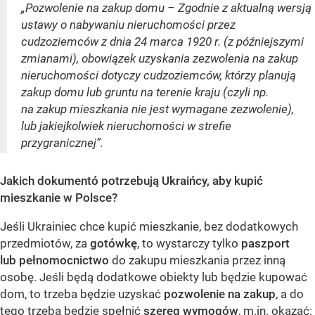
„Pozwolenie na zakup domu – Zgodnie z aktualną wersją
ustawy o nabywaniu nieruchomości przez
cudzoziemców z dnia 24 marca 1920 r. (z późniejszymi
zmianami), obowiązek uzyskania zezwolenia na zakup
nieruchomości dotyczy cudzoziemców, którzy planują
zakup domu lub gruntu na terenie kraju (czyli np.
na zakup mieszkania nie jest wymagane zezwolenie),
lub jakiejkolwiek nieruchomości w strefie
przygranicznej”.
Jakich dokumentó potrzebują Ukraińcy, aby kupić
mieszkanie w Polsce?
Jeśli Ukrainiec chce kupić mieszkanie, bez dodatkowych
przedmiotów, za
gotówkę
, to wystarczy tylko
paszport
lub pełnomocnictwo
do zakupu mieszkania przez inną
osobę. Jeśli będą dodatkowe obiekty lub będzie kupować
dom, to trzeba będzie uzyskać
pozwolenie na zakup
, a do
tego trzeba będzie spełnić
szereg wymogów
, m.in. okazać: