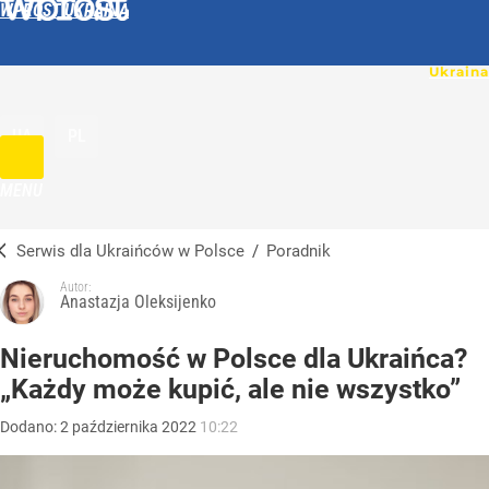
WPROST UKRAINA
UA
PL
MENU
Serwis dla Ukraińców w Polsce
/
Poradnik
Autor:
Anastazja Oleksijenko
Nieruchomość w Polsce dla Ukraińca?
„Każdy może kupić, ale nie wszystko”
Dodano:
2
października
2022
10:22