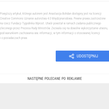
Powyższy artykuł, którego autorem jest Anastasija Bohdan dostępny jest na licencji
Creative Commons Uznanie autorstwa 4.0 Międzynarodowa. Pewne prawa zastrzeżone
na rzecz Fundacji Tygodnika Wprost. Utwór powstał w ramach zadania publicznego
zleconego przez Prezesa Rady Ministrów. Zezwala się na dowolne wykorzystanie utworu,
pod warunkiem zachowania ww. informacji, w tym informacji o stosowanej licencji
i o posiadaczach praw.
UDOSTĘPNIJ