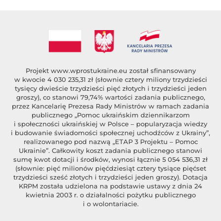
Projekt
www.wprostukraine.eu
został sfinansowany
w kwocie 4 030 235,31 zł (słownie cztery miliony trzydzieści
tysięcy dwieście trzydzieści pięć złotych i trzydzieści jeden
groszy), co stanowi 79,74% wartości zadania publicznego,
przez Kancelarię Prezesa Rady Ministrów w ramach zadania
publicznego „Pomoc ukraińskim dziennikarzom
i społeczności ukraińskiej w Polsce – popularyzacja wiedzy
i budowanie świadomości społecznej uchodźców z Ukrainy”,
realizowanego pod nazwą „ETAP 3 Projektu – Pomoc
Ukrainie”. Całkowity koszt zadania publicznego stanowi
sumę kwot dotacji i środków, wynosi łącznie 5 054 536,31 zł
(słownie: pięć milionów pięćdziesiąt cztery tysiące pięćset
trzydzieści sześć złotych i trzydzieści jeden groszy). Dotacja
KRPM została udzielona na podstawie ustawy z dnia 24
kwietnia 2003 r. o działalności pożytku publicznego
i o wolontariacie.