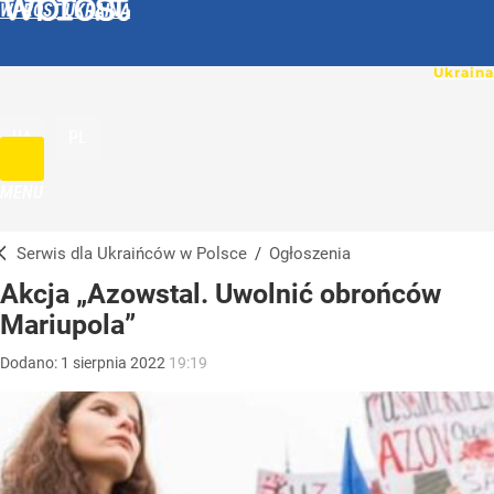
WPROST UKRAINA
UA
PL
MENU
Serwis dla Ukraińców w Polsce
/
Ogłoszenia
Akcja „Azowstal. Uwolnić obrońców
Mariupola”
Dodano:
1
sierpnia
2022
19:19