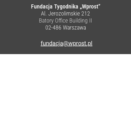
Fundacja Tygodnika „Wprost”
Al. Jerozolimskie 212
Batory Office Building II
02-486
Warszawa
fundacja@wprost.pl
KRS:
0000419810
NIP:
521-363-19-51
REGON:
146131571
Nr konta:
78 1140 1010 0000 5411 6100 1001