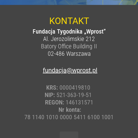
KONTAKT
Fundacja Tygodnika „Wprost”
Al. Jerozolimskie 212
Batory Office Building II
02-486
Warszawa
fundacja@wprost.pl
KRS:
0000419810
NIP:
521-363-19-51
REGON:
146131571
Nr konta:
78 1140 1010 0000 5411 6100 1001