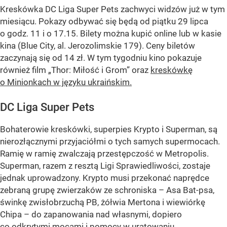
Kreskówka DC Liga Super Pets zachwyci widzów już w tym
miesiącu. Pokazy odbywać się będą od piątku 29 lipca
o godz. 11 i o 17.15. Bilety można kupić online lub w kasie
kina (Blue City, al. Jerozolimskie 179). Ceny biletów
zaczynają się od 14 zł. W tym tygodniu kino pokazuje
również film
„Thor: Miłość i Grom”
oraz
kreskówkę
o Minionkach w języku ukraińskim.
DC Liga Super Pets
Bohaterowie kreskówki, superpies Krypto i Superman, są
nierozłącznymi przyjaciółmi o tych samych supermocach.
Ramię w ramię zwalczają przestępczość w Metropolis.
Superman, razem z resztą Ligi Sprawiedliwości, zostaje
jednak uprowadzony. Krypto musi przekonać naprędce
zebraną grupę zwierzaków ze schroniska – Asa Bat-psa,
świnkę zwisłobrzuchą PB, żółwia Mertona i wiewiórkę
Chipa – do zapanowania nad własnymi, dopiero
co odkrytymi mocami i pomocy w uratowaniu