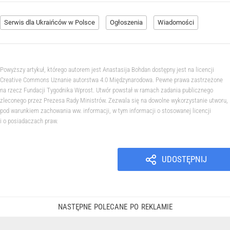
Serwis dla Ukraińców w Polsce
Ogłoszenia
Wiadomości
Powyższy artykuł, którego autorem jest Anastasija Bohdan dostępny jest na licencji
Creative Commons Uznanie autorstwa 4.0 Międzynarodowa. Pewne prawa zastrzeżone
na rzecz Fundacji Tygodnika Wprost. Utwór powstał w ramach zadania publicznego
zleconego przez Prezesa Rady Ministrów. Zezwala się na dowolne wykorzystanie utworu,
pod warunkiem zachowania ww. informacji, w tym informacji o stosowanej licencji
i o posiadaczach praw.
UDOSTĘPNIJ