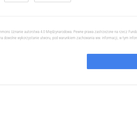
 Commons Uznanie autorstwa 4.0 Międzynarodowa. Pewne prawa zastrzeżone na rzecz Fund
na dowolne wykorzystanie utworu, pod warunkiem zachowania ww. informacji, w tym informa