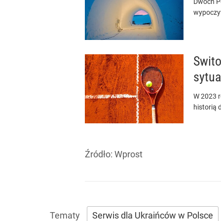
Dwóch Po
wypoczyw
Swito
sytua
W 2023 r
historią 
Źródło:
Wprost
Serwis dla Ukraińców w Polsce