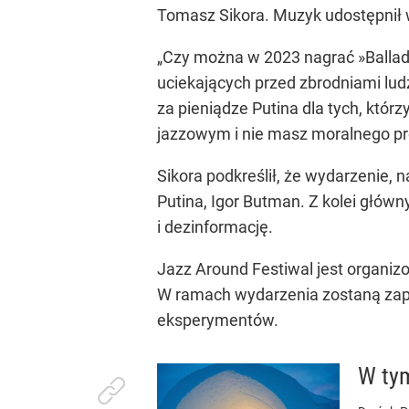
Tomasz Sikora. Muzyk udostępnił 
„Czy można w 2023 nagrać »Balladę
uciekających przed zbrodniami ludz
za pieniądze Putina dla tych, któ
jazzowym i nie masz moralnego pr
Sikora podkreślił, że wydarzenie, n
Putina, Igor Butman. Z kolei głó
i dezinformację.
Jazz Around Festiwal jest organi
W ramach wydarzenia zostaną zapr
eksperymentów.
W tym