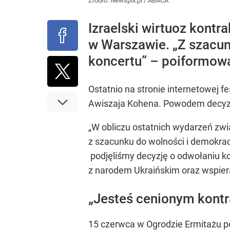
Źródło:
Newspix.pl
/
ABACA
Izraelski wirtuoz kontr
w Warszawie. „Z szacun
koncertu” – poiformowa
Ostatnio na stronie internetowej f
Awiszaja Kohena. Powodem decyzji
„W obliczu ostatnich wydarzeń zwi
z szacunku do wolności i demokrac
podjęliśmy decyzję o odwołaniu ko
z narodem Ukraińskim oraz wspier
„Jesteś cenionym kont
15 czerwca w Ogrodzie Ermitażu po