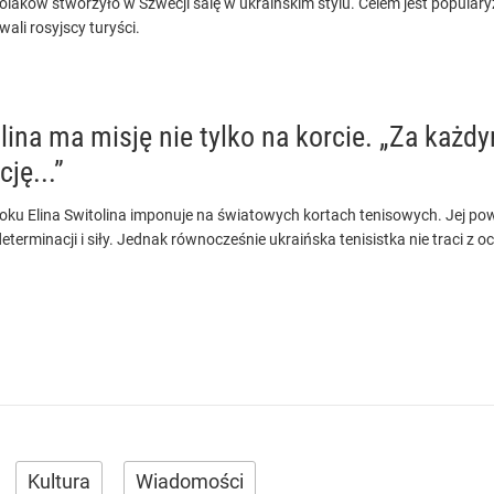
laków stworzyło w Szwecji salę w ukraińskim stylu. Celem jest popularyz
ali rosyjscy turyści.
lina ma misję nie tylko na korcie. „Za każ
cję...”
oku Elina Switolina imponuje na światowych kortach tenisowych. Jej pow
determinacji i siły. Jednak równocześnie ukraińska tenisistka nie traci z oc
Kultura
Wiadomości