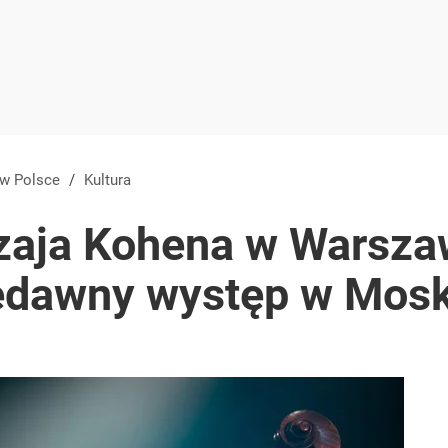
 w Polsce
/
Kultura
zaja Kohena w Warsza
edawny występ w Mos