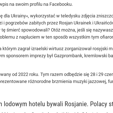
wpis na swoim profilu na Facebooku.
 dla Ukrainy«, wykorzystać w teledysku zdjęcia zniszczo
i i pogrzebów zabitych przez Rosjan Ukrainek i Ukraińcó
rzy tę śmierć spowodowali? Otóż można, jeśli się nazywas
oblemu z napluciem w ten sposób wszystkim tym ofiarom
a którym zagrał izraelski wirtuoz zorganizował rosyjski mu
wnym sponsorem imprezy był Gazprombank, kremlowski ba
zowany od 2022 roku. Tym razem odbędzie się 28 i 29 
ezentowane różnorodne brzmienia muzyki jazzowej, funku
 lodowym hotelu bywali Rosjanie. Polacy st