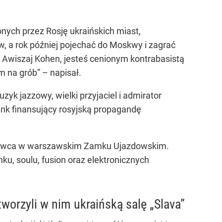
nych przez Rosję ukraińskich miast,
w, a rok później pojechać do Moskwy i zagrać
z Awiszaj Kohen, jesteś cenionym kontrabasistą
 na grób” – napisał.
zyk jazzowy, wielki przyjaciel i admirator
nk finansujący rosyjską propagandę
czerwca w warszawskim Zamku Ujazdowskim.
, soulu, fusion oraz elektronicznych
worzyli w nim ukraińską salę „Slava”