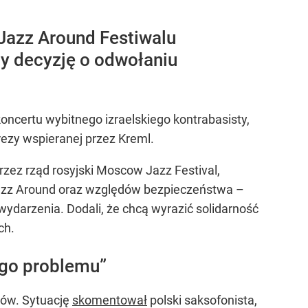
 Jazz Around Festiwalu
my decyzję o odwołaniu
koncertu wybitnego izraelskiego kontrabasisty,
ezy wspieranej przez Kreml.
zez rząd rosyjski Moscow Jazz Festival,
a Jazz Around oraz względów bezpieczeństwa –
wydarzenia. Dodali, że chcą wyrazić solidarność
ch.
ego problemu”
nów. Sytuację
skomentował
polski saksofonista,