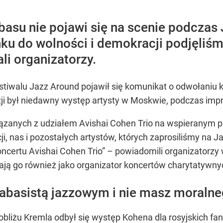
abasu nie pojawi się na scenie podczas
ku do wolności i demokracji podjęliś
li organizatorzy.
estiwalu Jazz Around pojawił się komunikat o odwołaniu 
 był niedawny występ artysty w Moskwie, podczas impr
ązanych z udziałem Avishai Cohen Trio na wspieranym pr
ji, nas i pozostałych artystów, których zaprosiliśmy n
ncertu Avishai Cohen Trio” – powiadomili organizatorzy 
ają go również jako organizator koncertów charytatywny
rabasistą jazzowym i nie masz moraln
bliżu Kremla odbył się występ Kohena dla rosyjskich fa