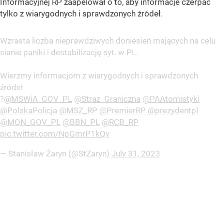
Informacyjnej RP zaapelował o to, aby informacje czerpać
tylko z wiarygodnych i sprawdzonych źródeł.
Wzrasta liczba nieprawdziwych doniesień mających na celu
sianie paniki i destabilizację syt. w PL.
Wierzmy informacjom z wiarygodnych i sprawdzonych
źródeł
?
@MSWiA_GOV_PL
@Straz_Graniczna
@PAAtomistyki
@PolskaPolicja
@MSZ_RP
@PremierRP
@prezydentpl
@MON_GOV_PL
@BBN_PL
@RCB_RP
pic.twitter.com/NpGmrP1kQy
— Stanisław Żaryn (@StZaryn)
July 31, 2023