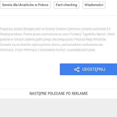
Serwis dla Ukraińców w Polsce
Fact-checking
Wiadomości
Powyższy artykuł dostępny jest na licencji Creative Commons Uznanie autorstwa 4.0
Międzynarodowa. Pewne prawa zastrzeżone na rzecz Fundacji Tygodnika Wprost. Utwór
powstał w ramach zadania publicznego zleconego przez Prezesa Rady Ministrów.
Zezwala się na dowolne wykorzystanie utworu, pod warunkiem zachowania ww.
informacji, w tym informacji o stosowanej licencji i o posiadaczach praw.
UDOSTĘPNIJ