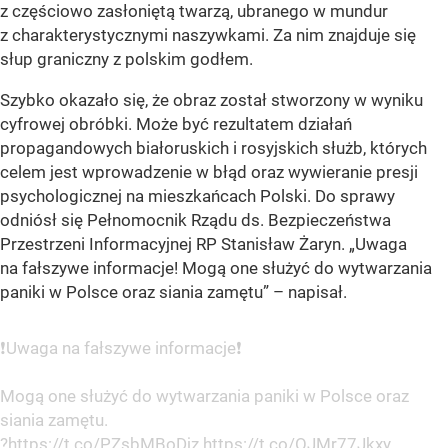
z częściowo zasłoniętą twarzą, ubranego w mundur
z charakterystycznymi naszywkami. Za nim znajduje się
słup graniczny z polskim godłem.
Szybko okazało się, że obraz został stworzony w wyniku
cyfrowej obróbki. Może być rezultatem działań
propagandowych białoruskich i rosyjskich służb, których
celem jest wprowadzenie w błąd oraz wywieranie presji
psychologicznej na mieszkańcach Polski. Do sprawy
odniósł się Pełnomocnik Rządu ds. Bezpieczeństwa
Przestrzeni Informacyjnej RP Stanisław Żaryn. „Uwaga
na fałszywe informacje! Mogą one służyć do wytwarzania
paniki w Polsce oraz siania zamętu” – napisał.
❗️Uwaga na fałszywe informacje❗️
Mogą one służyć do wytwarzania paniki w Polsce oraz
siania zamętu.
?
https://t.co/PZsbMBoDjz
https://t.co/OJMr77Jkxy