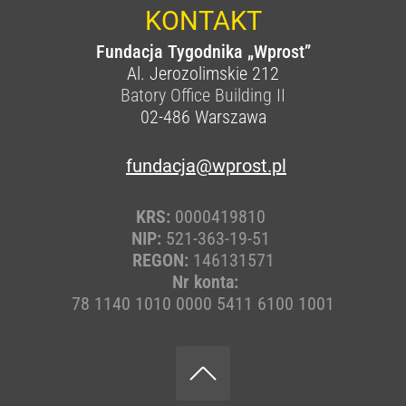
KONTAKT
Fundacja Tygodnika „Wprost”
Al. Jerozolimskie 212
Batory Office Building II
02-486
Warszawa
fundacja@wprost.pl
KRS:
0000419810
NIP:
521-363-19-51
REGON:
146131571
Nr konta:
78 1140 1010 0000 5411 6100 1001