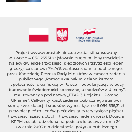
Projekt
www.wprostukraine.eu
został sfinansowany
w kwocie 4 030 235,31 zł (słownie cztery miliony trzydzieści
tysięcy dwieście trzydzieści pięć złotych i trzydzieści jeden
groszy), co stanowi 79,74% wartości zadania publicznego,
przez Kancelarię Prezesa Rady Ministrów w ramach zadania
publicznego „Pomoc ukraińskim dziennikarzom
i społeczności ukraińskiej w Polsce – popularyzacja wiedzy
i budowanie świadomości społecznej uchodźców z Ukrainy”,
realizowanego pod nazwą „ETAP 3 Projektu – Pomoc
Ukrainie”. Całkowity koszt zadania publicznego stanowi
sumę kwot dotacji i środków, wynosi łącznie 5 054 536,31 zł
(słownie: pięć milionów pięćdziesiąt cztery tysiące pięćset
trzydzieści sześć złotych i trzydzieści jeden groszy). Dotacja
KRPM została udzielona na podstawie ustawy z dnia 24
kwietnia 2003 r. o działalności pożytku publicznego
i o wolontariacie.