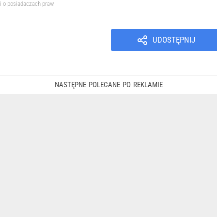
i o posiadaczach praw.
UDOSTĘPNIJ