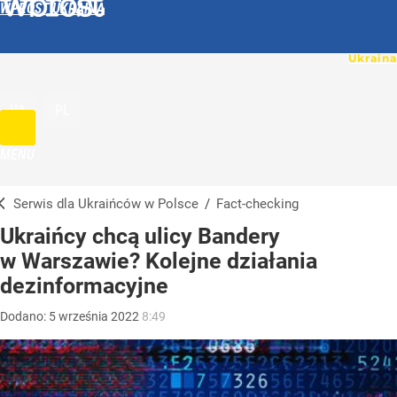
WPROST UKRAINA
UA
PL
MENU
Serwis dla Ukraińców w Polsce
/
Fact-checking
Ukraińcy chcą ulicy Bandery
w Warszawie? Kolejne działania
dezinformacyjne
Dodano:
5
września
2022
8:49