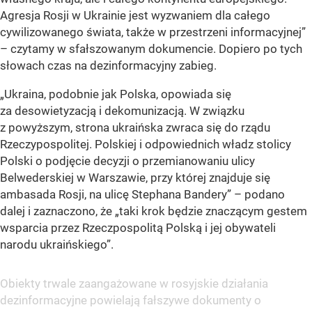
Agresja Rosji w Ukrainie jest wyzwaniem dla całego
cywilizowanego świata, także w przestrzeni informacyjnej”
– czytamy w sfałszowanym dokumencie. Dopiero po tych
słowach czas na dezinformacyjny zabieg.
„Ukraina, podobnie jak Polska, opowiada się
za desowietyzacją i dekomunizacją. W związku
z powyższym, strona ukraińska zwraca się do rządu
Rzeczypospolitej. Polskiej i odpowiednich władz stolicy
Polski o podjęcie decyzji o przemianowaniu ulicy
Belwederskiej w Warszawie, przy której znajduje się
ambasada Rosji, na ulicę Stephana Bandery”
– podano
dalej i zaznaczono, że
„taki krok będzie znaczącym gestem
wsparcia przez Rzeczpospolitą Polską i jej obywateli
narodu ukraińskiego”
.
Obiekty trwale zaangażowane w rosyjskie działania
dezinformacyjne powielają fałszywe dokumenty o