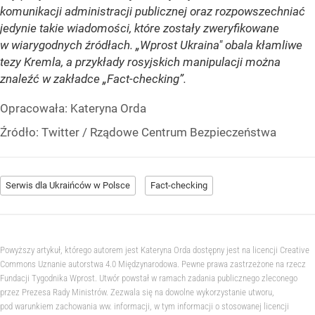
komunikacji administracji publicznej oraz rozpowszechniać
jedynie takie wiadomości, które zostały zweryfikowane
w wiarygodnych źródłach. „Wprost Ukraina" obala kłamliwe
tezy Kremla, a przykłady rosyjskich manipulacji można
znaleźć w zakładce „Fact-checking”.
Opracowała:
Kateryna Orda
Źródło:
Twitter
/
Rządowe Centrum Bezpieczeństwa
Serwis dla Ukraińców w Polsce
Fact-checking
Powyższy artykuł, którego autorem jest Kateryna Orda dostępny jest na licencji Creative
Commons Uznanie autorstwa 4.0 Międzynarodowa. Pewne prawa zastrzeżone na rzecz
Fundacji Tygodnika Wprost. Utwór powstał w ramach zadania publicznego zleconego
przez Prezesa Rady Ministrów. Zezwala się na dowolne wykorzystanie utworu,
pod warunkiem zachowania ww. informacji, w tym informacji o stosowanej licencji