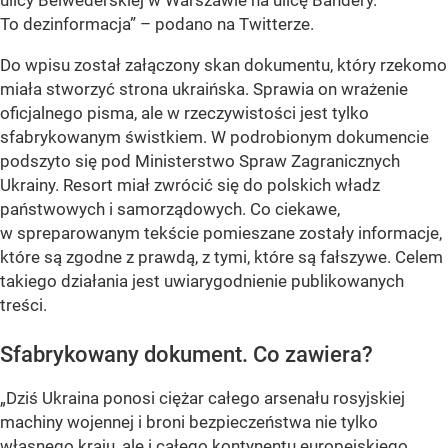
ulicy Belwederskiej w Warszawie na ulicę Bandery.
To dezinformacja” – podano na Twitterze.
Do wpisu został załączony skan dokumentu, który rzekomo
miała stworzyć strona ukraińska. Sprawia on wrażenie
oficjalnego pisma, ale w rzeczywistości jest tylko
sfabrykowanym świstkiem. W podrobionym dokumencie
podszyto się pod Ministerstwo Spraw Zagranicznych
Ukrainy. Resort miał zwrócić się do polskich władz
państwowych i samorządowych. Co ciekawe,
w spreparowanym tekście pomieszane zostały informacje,
które są zgodne z prawdą, z tymi, które są fałszywe. Celem
takiego działania jest uwiarygodnienie publikowanych
treści.
Sfabrykowany dokument. Co zawiera?
„Dziś Ukraina ponosi ciężar całego arsenału rosyjskiej
machiny wojennej i broni bezpieczeństwa nie tylko
własnego kraju, ale i całego kontynentu europejskiego.