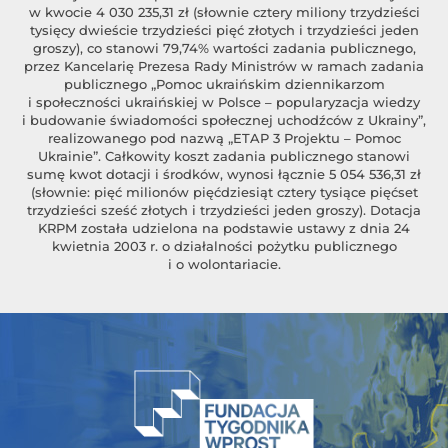
w kwocie 4 030 235,31 zł (słownie cztery miliony trzydzieści
tysięcy dwieście trzydzieści pięć złotych i trzydzieści jeden
groszy), co stanowi 79,74% wartości zadania publicznego,
przez Kancelarię Prezesa Rady Ministrów w ramach zadania
publicznego „Pomoc ukraińskim dziennikarzom
i społeczności ukraińskiej w Polsce – popularyzacja wiedzy
i budowanie świadomości społecznej uchodźców z Ukrainy”,
realizowanego pod nazwą „ETAP 3 Projektu – Pomoc
Ukrainie”. Całkowity koszt zadania publicznego stanowi
sumę kwot dotacji i środków, wynosi łącznie 5 054 536,31 zł
(słownie: pięć milionów pięćdziesiąt cztery tysiące pięćset
trzydzieści sześć złotych i trzydzieści jeden groszy). Dotacja
KRPM została udzielona na podstawie ustawy z dnia 24
kwietnia 2003 r. o działalności pożytku publicznego
i o wolontariacie.