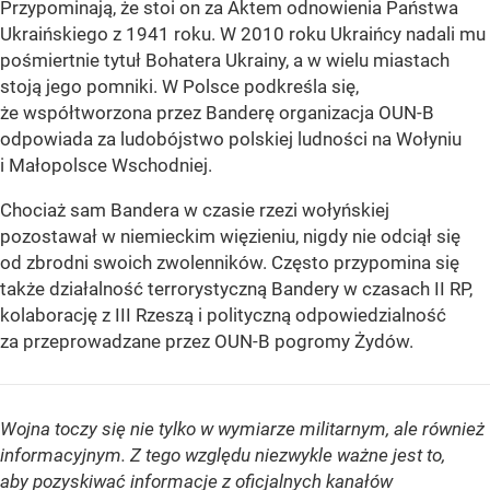
Przypominają, że stoi on za Aktem odnowienia Państwa
Ukraińskiego z 1941 roku. W 2010 roku Ukraińcy nadali mu
pośmiertnie tytuł Bohatera Ukrainy, a w wielu miastach
stoją jego pomniki. W Polsce podkreśla się,
że współtworzona przez Banderę organizacja OUN-B
odpowiada za ludobójstwo polskiej ludności na Wołyniu
i Małopolsce Wschodniej.
Chociaż sam Bandera w czasie rzezi wołyńskiej
pozostawał w niemieckim więzieniu, nigdy nie odciął się
od zbrodni swoich zwolenników. Często przypomina się
także działalność terrorystyczną Bandery w czasach II RP,
kolaborację z III Rzeszą i polityczną odpowiedzialność
za przeprowadzane przez OUN-B pogromy Żydów.
Wojna toczy się nie tylko w wymiarze militarnym, ale również
informacyjnym. Z tego względu niezwykle ważne jest to,
aby pozyskiwać informacje z oficjalnych kanałów