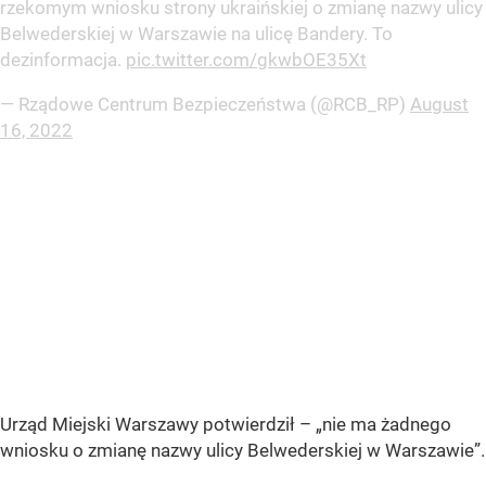
rzekomym wniosku strony ukraińskiej o zmianę nazwy ulicy
Belwederskiej w Warszawie na ulicę Bandery. To
dezinformacja.
pic.twitter.com/gkwbOE35Xt
— Rządowe Centrum Bezpieczeństwa (@RCB_RP)
August
16, 2022
Urząd Miejski Warszawy potwierdził –
„nie ma żadnego
wniosku o zmianę nazwy ulicy Belwederskiej w Warszawie”
.